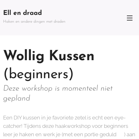
Ell en draad
Haken en andere dingen met draden
Wollig Kussen
(beginners)
Deze workshop is momenteel niet
gepland
Een DIY kussen in je favoriete zetel is echt een eye-
catcher! Tijdens deze haakworkshop voor beginners
leer je haken en werk je (met een portie geduld 😊) aan