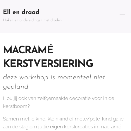
Ell en draad
Haken en andere dingen met draden
MACRAMÉ
KERSTVERSIERING
deze workshop is momenteel niet
gepland
Hou jij ook van zelfgemaakte decoratie voor in de
kerstboom?
Samen met je kind, kleinkind of mete/pete-kind ga je
aan de slag om jullie eigen kerstcreaties in macramé