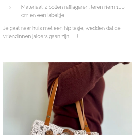
Materiaal: 2 bollen raffiagaren, leren riem 100
cm en een labeltje
Je gaat naar huis met een hip tasje, wedden dat de
vriendinnen jaloers gaan zijn 😊!